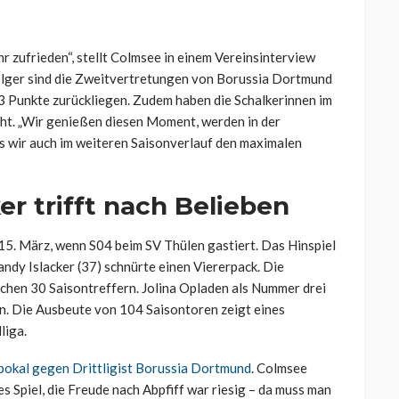
hr zufrieden“, stellt Colmsee in einem Vereinsinterview
olger sind die Zweitvertretungen von Borussia Dortmund
 13 Punkte zurückliegen. Zudem haben die Schalkerinnen im
cht. „Wir genießen diesen Moment, werden in der
ss wir auch im weiteren Saisonverlauf den maximalen
er trifft nach Belieben
 15. März, wenn S04 beim SV Thülen gastiert. Das Hinspiel
andy Islacker (37) schnürte einen Viererpack. Die
ichen 30 Saisontreffern. Jolina Opladen als Nummer drei
in. Die Ausbeute von 104 Saisontoren zeigt eines
liga.
pokal gegen Drittligist Borussia Dortmund
. Colmsee
s Spiel, d
ie Freude nach Abpfiff war riesig – da muss man