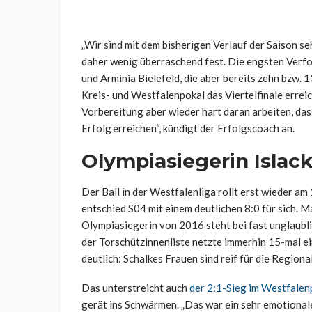
„Wir sind mit dem bisherigen Verlauf der Saison se
daher wenig überraschend fest. Die engsten Verf
und Arminia Bielefeld, die aber bereits zehn bzw.
Kreis- und Westfalenpokal das Viertelfinale errei
Vorbereitung aber wieder hart daran arbeiten, da
Erfolg erreichen“, kündigt der Erfolgscoach an.
Olympiasiegerin Islack
Der Ball in der Westfalenliga rollt erst wieder am
entschied S04 mit einem deutlichen 8:0 für sich. M
Olympiasiegerin von 2016 steht bei fast unglaubl
der Torschützinnenliste netzte immerhin 15-mal e
deutlich: Schalkes Frauen sind reif für die Regional
Das unterstreicht auch
der 2:1-Sieg im Westfalen
gerät ins Schwärmen. „
Das war ein sehr emotionale