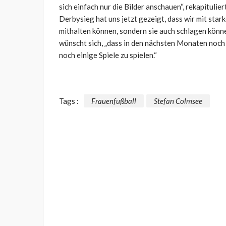
sich einfach nur die Bilder anschauen“, rekapituli
Derbysieg
hat uns
jetzt
ge
zeigt, dass
wir mit star
mithalten können, sondern sie auch schlagen könne
wünscht sich, „
dass
in den nächsten Monaten
noch
noch ein
ige
Spiele zu spielen
.“
Tags :
Frauenfußball
Stefan Colmsee