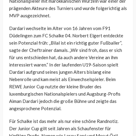
Nationalspieler mit marokkanischen Wurzeln war einer der
prägenden Akteure des Turniers und wurde folgerichtig als
MVP ausgezeichnet.
Dardari wechselte im Alter von 16 Jahren vom F91
Düdelingen zum FC Schalke 04. Norbert Elgert entdeckte
sein Potenzial früh: „Bilal ist ein richtig guter Fußballer“,
sagte der Cheftrainer damals. „Wir sind froh, dass er sich
für uns entschieden hat, da auch andere Vereine an ihm
interessiert waren.“ In der laufenden U19-Saison spielt
Dardari aufgrund seines jungen Alters bislang eine
Nebenrolle und kam meist als Einwechselspieler. Beim
REWE Junior Cup nutzte der kleine Bruder des
luxemburgischen Nationalspielers und Augsburg-Profis
Aiman Dardari jedoch die große Bühne und zeigte das
angesprochene Potenzial.
Für Schalke ist das mehr als nur eine schöne Randnotiz.
Der Junior Cup gilt seit Jahren als Schaufenster für
künftige Profis. Namen wie Leroy Sané und Mesut Özil