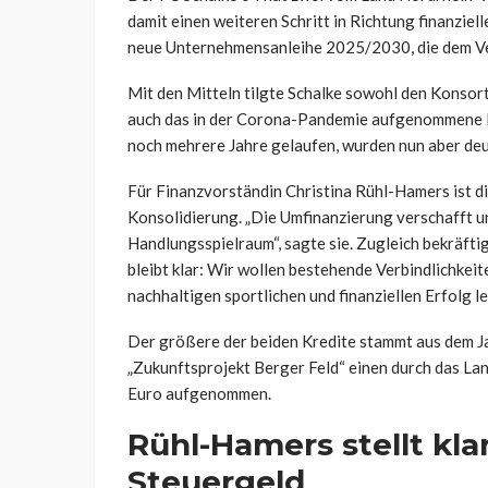
damit einen weiteren Schritt in Richtung finanziel
neue Unternehmensanleihe 2025/2030, die dem Ver
Mit den Mitteln tilgte Schalke sowohl den Konsorti
auch das in der Corona-Pandemie aufgenommene N
noch mehrere Jahre gelaufen, wurden nun aber deut
Für Finanzvorständin Christina Rühl-Hamers ist d
Konsolidierung. „Die Umfinanzierung verschafft u
Handlungsspielraum“, sagte sie. Zugleich bekräftig
bleibt klar: Wir wollen bestehende Verbindlichkeit
nachhaltigen sportlichen und finanziellen Erfolg le
Der größere der beiden Kredite stammt aus dem J
„Zukunftsprojekt Berger Feld“ einen durch das La
Euro aufgenommen.
Rühl-Hamers stellt kla
Steuergeld