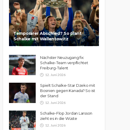
Temporärer Abschied? So plant
Schalke mit Wallentowitz
Nächster Neuzugang fix:
Schalke-Team verpflichtet
Freiburg-Talent
12. Juni 2026
Spielt Schalke-Star Dzeko mit
Bosnien gegen Kanada? So ist
der Stand
12. Juni 2026
Schalke-Flop Jordan Larsson
zieht es in die Wüste
12. Juni 2026