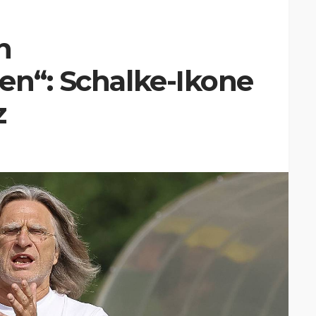
n
en“: Schalke-Ikone
z