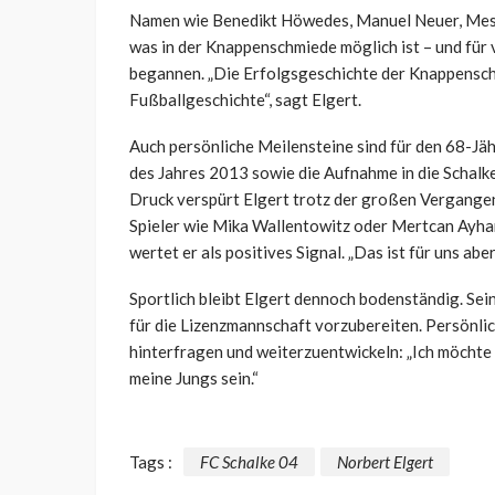
Namen wie Benedikt Höwedes, Manuel Neuer, Mesut
was in der Knappenschmiede möglich ist – und für 
begannen. „Die Erfolgsgeschichte der Knappenschm
Fußballgeschichte“, sagt Elgert.
Auch persönliche Meilensteine sind für den 68-J
des Jahres 2013 sowie die Aufnahme in die Schalk
Druck verspürt Elgert trotz der großen Vergangen
Spieler wie Mika Wallentowitz oder Mertcan Ayhan
wertet er als positives Signal. „Das ist für uns ab
Sportlich bleibt Elgert dennoch bodenständig. Sein 
für die Lizenzmannschaft vorzubereiten. Persönlich
hinterfragen und weiterzuentwickeln: „Ich möchte 
meine Jungs sein.“
Tags :
FC Schalke 04
Norbert Elgert