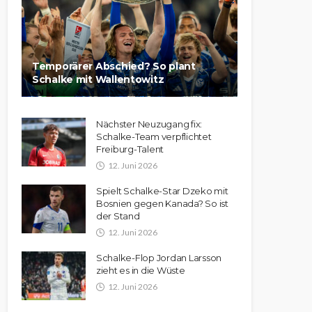
Temporärer Abschied? So plant
Schalke mit Wallentowitz
Nächster Neuzugang fix:
Schalke-Team verpflichtet
Freiburg-Talent
12. Juni 2026
Spielt Schalke-Star Dzeko mit
Bosnien gegen Kanada? So ist
der Stand
12. Juni 2026
Schalke-Flop Jordan Larsson
zieht es in die Wüste
12. Juni 2026