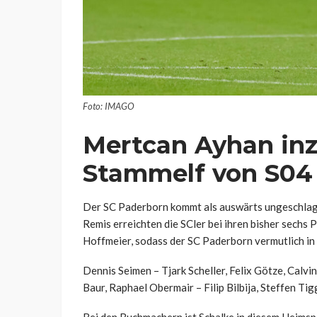
Foto: IMAGO
Mertcan Ayhan inz
Stammelf von S04
Der SC Paderborn kommt als auswärts ungeschlage
Remis erreichten die SCler bei ihren bisher sechs 
Hoffmeier, sodass der SC Paderborn vermutlich in
Dennis Seimen – Tjark Scheller, Felix Götze, Calv
Baur, Raphael Obermair – Filip Bilbija, Steffen Ti
Bei den Buchmachern ist Schalke in diesem Heimspie