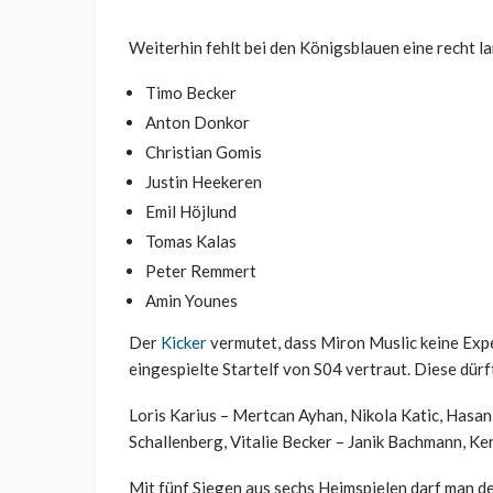
Weiterhin fehlt bei den Königsblauen eine recht la
Timo Becker
Anton Donkor
Christian Gomis
Justin Heekeren
Emil Höjlund
Tomas Kalas
Peter Remmert
Amin Younes
Der
Kicker
vermutet, dass Miron Muslic keine Expe
eingespielte Startelf von S04 vertraut. Diese dür
Loris Karius – Mertcan Ayhan, Nikola Katic, Hasan
Schallenberg, Vitalie Becker – Janik Bachmann, K
Mit fünf Siegen aus sechs Heimspielen darf man d