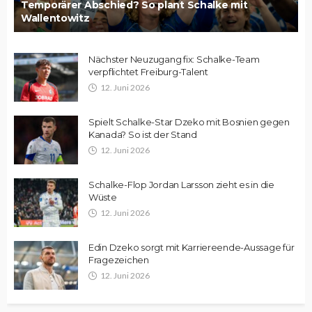
Temporärer Abschied? So plant Schalke mit
Wallentowitz
Nächster Neuzugang fix: Schalke-Team
verpflichtet Freiburg-Talent
12. Juni 2026
Spielt Schalke-Star Dzeko mit Bosnien gegen
Kanada? So ist der Stand
12. Juni 2026
Schalke-Flop Jordan Larsson zieht es in die
Wüste
12. Juni 2026
Edin Dzeko sorgt mit Karriereende-Aussage für
Fragezeichen
12. Juni 2026