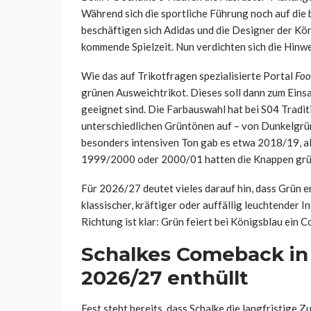
Während sich die sportliche Führung noch auf die
beschäftigen sich Adidas und die Designer der Kön
kommende Spielzeit. Nun verdichten sich die Hinwei
Wie das auf Trikotfragen spezialisierte Portal
Foo
grünen Ausweichtrikot. Dieses soll dann zum Eins
geeignet sind. Die Farbauswahl hat bei S04 Traditio
unterschiedlichen Grüntönen auf – von Dunkelgrün
besonders intensiven Ton gab es etwa 2018/19, als
1999/2000 oder 2000/01 hatten die Knappen grün
Für 2026/27 deutet vieles darauf hin, dass Grün e
klassischer, kräftiger oder auffällig leuchtender I
Richtung ist klar: Grün feiert bei Königsblau ein 
Schalkes Comeback in 
2026/27 enthüllt
Fest steht bereits, dass Schalke die langfristige 