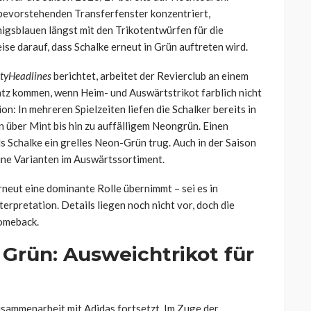
 bevorstehenden Transferfenster konzentriert,
igsblauen längst mit den Trikotentwürfen für die
se darauf, dass Schalke erneut in Grün auftreten wird.
tyHeadlines
berichtet, arbeitet der Revierclub an einem
atz kommen, wenn Heim- und Auswärtstrikot farblich nicht
n: In mehreren Spielzeiten liefen die Schalker bereits in
 über Mint bis hin zu auffälligem Neongrün. Einen
 Schalke ein grelles Neon-Grün trug. Auch in der Saison
e Varianten im Auswärtssortiment.
rneut eine dominante Rolle übernimmt – sei es in
nterpretation. Details liegen noch nicht vor, doch die
Comeback.
Grün: Ausweichtrikot für
Zusammenarbeit mit Adidas fortsetzt. Im Zuge der