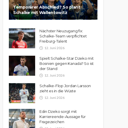
Temporärer Abschied? So plant
Schalke mit Wallentowitz
Nächster Neuzugang fix:
Schalke-Team verpflichtet
Freiburg-Talent
12. Juni 2026
Spielt Schalke-Star Dzeko mit
Bosnien gegen Kanada? So ist
der Stand
12. Juni 2026
Schalke-Flop Jordan Larsson
zieht es in die Wüste
12. Juni 2026
Edin Dzeko sorgt mit
Karriereende-Aussage für
Fragezeichen