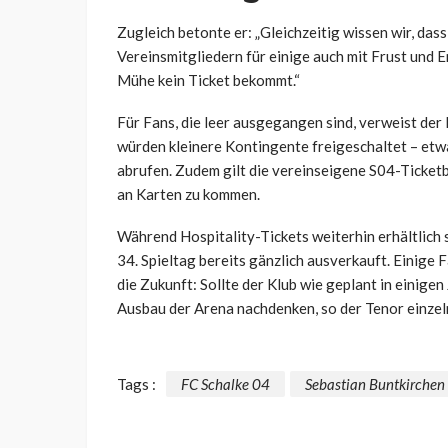
Zugleich betonte er: „Gleichzeitig wissen wir, das
Vereinsmitgliedern für einige auch mit Frust und 
Mühe kein Ticket bekommt.“
Für Fans, die leer ausgegangen sind, verweist der
würden kleinere Kontingente freigeschaltet – et
abrufen. Zudem gilt die vereinseigene S04-Ticketbö
an Karten zu kommen.
Während Hospitality-Tickets weiterhin erhältlich 
34. Spieltag bereits gänzlich ausverkauft. Einig
die Zukunft: Sollte der Klub wie geplant in einige
Ausbau der Arena nachdenken, so der Tenor einzel
Tags :
FC Schalke 04
Sebastian Buntkirchen