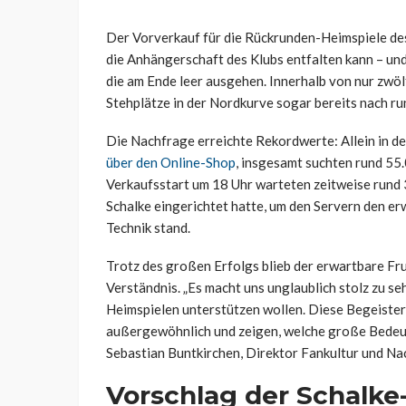
Der Vorverkauf für die Rückrunden-Heimspiele de
die Anhängerschaft des Klubs entfalten kann – und 
die am Ende leer ausgehen. Innerhalb von nur zwö
Stehplätze in der Nordkurve sogar bereits nach r
Die Nachfrage erreichte Rekordwerte: Allein in d
über den Online-Shop
, insgesamt suchten rund 55
Verkaufsstart um 18 Uhr warteten zeitweise rund 3
Schalke eingerichtet hatte, um den Servern den erw
Technik stand.
Trotz des großen Erfolgs blieb der erwartbare Fru
Verständnis. „Es macht uns unglaublich stolz zu se
Heimspielen unterstützen wollen. Diese Begeiste
außergewöhnlich und zeigen, welche große Bedeut
Sebastian Buntkirchen, Direktor Fankultur und Nac
Vorschlag der Schalke