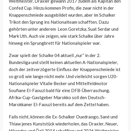
Weltmeister, Draxler gewann 2017 zudem als Kapitän den
Confed Cup. Hinzu kommen Profis, die zwar nicht in der
Knappenschmiede ausgebildet wurden, aber im Schalker
Trikot den Sprung ins Nationalteam schafften. Dazu
gehörten unter anderem Leon Goretzka, Suat Serdar und
Mark Uth. Auch sie zeigen, wie stark Schalke über Jahre
hinweg ein Sprungbrett für Nationalspieler war.
Zwar spielt der Schalke 04 aktuell „nur“ in der 2.
Bundesliga und stellt keinen aktuellen A-Nationalspieler,
doch der zeitverzögerte Einfluss der Knappenschmiede ist
so groß wie lange nicht mehr. Und vielleicht sorgen U20-
Nationalspieler Vitalie Becker und Mittelfeldmotor
Soufiane El-Faouzi bald für eine DFB-Überraschung.
Afrika-Cup-Gastgeber Marokko soll den Deutsch-
Marokkaner El-Faouzi bereits auf dem Zettel haben.
Falls nicht, können die Ex-Schalker Ouedraogo, Sané und
Thiaw jenes Kunststück wiederholen, das Draxler, Neuer,
Höwedes und Özil 2014 schafften und 2026 Weltmeister