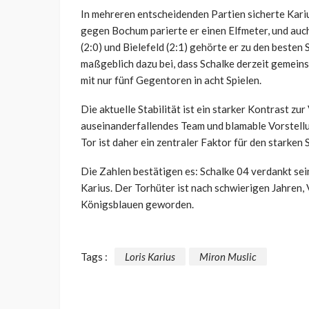
In mehreren entscheidenden Partien sicherte Kar
gegen Bochum parierte er einen Elfmeter, und auc
(2:0) und Bielefeld (2:1) gehörte er zu den besten
maßgeblich dazu bei, dass Schalke derzeit gemeins
mit nur fünf Gegentoren in acht Spielen.
Die aktuelle Stabilität ist ein starker Kontrast zu
auseinanderfallendes Team und blamable Vorstellu
Tor ist daher ein zentraler Faktor für den starken
Die Zahlen bestätigen es: Schalke 04 verdankt sei
Karius. Der Torhüter ist nach schwierigen Jahren,
Königsblauen geworden.
Tags :
Loris Karius
Miron Muslic