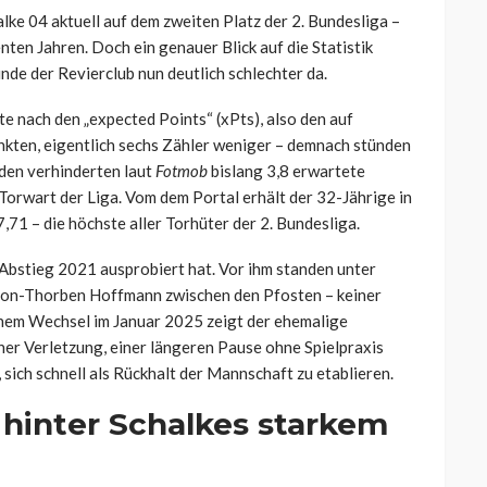
lke 04 aktuell auf dem zweiten Platz der 2. Bundesliga –
nten Jahren. Doch ein genauer Blick auf die Statistik
nde der Revierclub nun deutlich schlechter da.
te nach den „expected Points“ (xPts), also den auf
kten, eigentlich sechs Zähler weniger – demnach stünden
aden verhinderten laut
Fotmob
bislang 3,8 erwartete
Torwart der Liga. Vom dem Portal erhält der 32-Jährige in
71 – die höchste aller Torhüter der 2. Bundesliga.
m Abstieg 2021 ausprobiert hat. Vor ihm standen unter
Ron-Thorben Hoffmann zwischen den Pfosten – keiner
inem Wechsel im Januar 2025 zeigt der ehemalige
ner Verletzung, einer längeren Pause ohne Spielpraxis
ich schnell als Rückhalt der Mannschaft zu etablieren.
 hinter Schalkes starkem