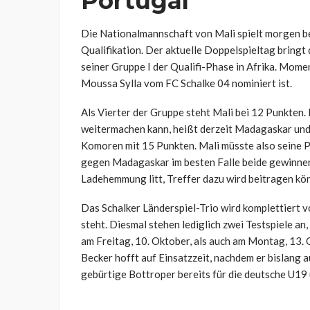
Portugal
Die Nationalmannschaft von Mali spielt morgen b
Qualifikation. Der aktuelle Doppelspieltag bringt 
seiner Gruppe I der Qualifi-Phase in Afrika. Moment
Moussa Sylla vom FC Schalke 04 nominiert ist.
Als Vierter der Gruppe steht Mali bei 12 Punkten. 
weitermachen kann, heißt derzeit Madagaskar und
Komoren mit 15 Punkten. Mali müsste also seine 
gegen Madagaskar im besten Falle beide gewinnen.
Ladehemmung litt, Treffer dazu wird beitragen kön
Das Schalker Länderspiel-Trio wird komplettiert v
steht. Diesmal stehen lediglich zwei Testspiele a
am Freitag, 10. Oktober, als auch am Montag, 13. O
Becker hofft auf Einsatzzeit, nachdem er bislang 
gebürtige Bottroper bereits für die deutsche U19 