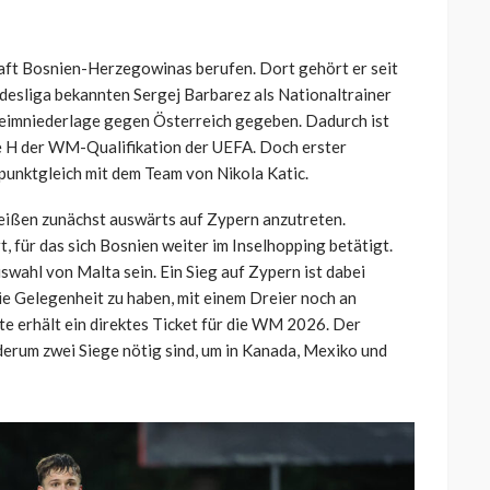
aft Bosnien-Herzegowinas berufen. Dort gehört er seit
desliga bekannten Sergej Barbarez als Nationaltrainer
Heimniederlage gegen Österreich gegeben. Dadurch ist
e H der WM-Qualifikation der UEFA. Doch erster
 punktgleich mit dem Team von Nikola Katic.
eißen zunächst auswärts auf Zypern anzutreten.
t, für das sich Bosnien weiter im Inselhopping betätigt.
wahl von Malta sein. Ein Sieg auf Zypern ist dabei
die Gelegenheit zu haben, mit einem Dreier noch an
te erhält ein direktes Ticket für die WM 2026. Der
ederum zwei Siege nötig sind, um in Kanada, Mexiko und