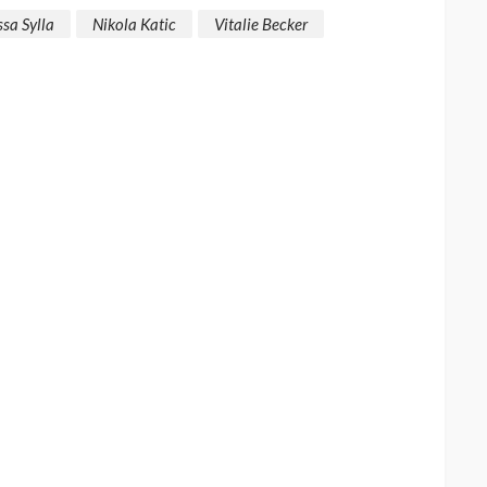
sa Sylla
Nikola Katic
Vitalie Becker