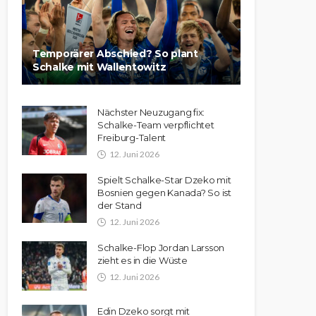
Temporärer Abschied? So plant
Schalke mit Wallentowitz
Nächster Neuzugang fix:
Schalke-Team verpflichtet
Freiburg-Talent
12. Juni 2026
Spielt Schalke-Star Dzeko mit
Bosnien gegen Kanada? So ist
der Stand
12. Juni 2026
Schalke-Flop Jordan Larsson
zieht es in die Wüste
12. Juni 2026
Edin Dzeko sorgt mit