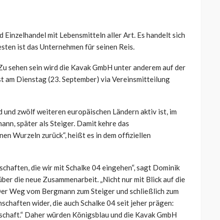
inzelhandel mit Lebensmitteln aller Art. Es handelt sich
ten ist das Unternehmen für seinen Reis.
 Zu sehen sein wird die Kavak GmbH unter anderem auf der
st am Dienstag (23. September) via Vereinsmitteilung
d und zwölf weiteren europäischen Ländern aktiv ist, im
ann, später als Steiger. Damit kehre das
n Wurzeln zurück“, heißt es in dem offiziellen
chaften, die wir mit Schalke 04 eingehen“, sagt Dominik
ber die neue Zusammenarbeit. „Nicht nur mit Blick auf die
Der Weg vom Bergmann zum Steiger und schließlich zum
chaften wider, die auch Schalke 04 seit jeher prägen:
nschaft.“ Daher würden Königsblau und die Kavak GmbH