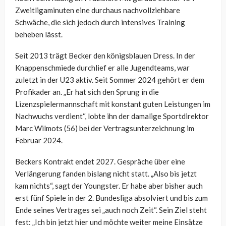
Zweitligaminuten eine durchaus nachvollziehbare
Schwäche, die sich jedoch durch intensives Training
beheben lässt.
Seit 2013 trägt Becker den königsblauen Dress. In der
Knappenschmiede durchlief er alle Jugendteams, war
zuletzt in der U23 aktiv. Seit Sommer 2024 gehört er dem
Profikader an. „
Er hat sich
den Sprung in die
Lizenzspielermannschaft
mit konstant guten Leistungen im
Nachwuchs verdient
“, lobte ihn der damalige
Sportdirektor
Marc Wilmots (56) bei der Vertragsunterzeichnung im
Februar 2024.
Beckers Kontrakt endet 2027. Gespräche über eine
Verlängerung fanden bislang nicht statt. „Also bis jetzt
kam nichts“, sagt der Youngster. Er habe aber bisher auch
erst fünf Spiele in der 2. Bundesliga absolviert und bis zum
Ende seines Vertrages sei „auch noch Zeit“. Sein Ziel steht
fest: „Ich bin jetzt hier und möchte weiter meine Einsätze