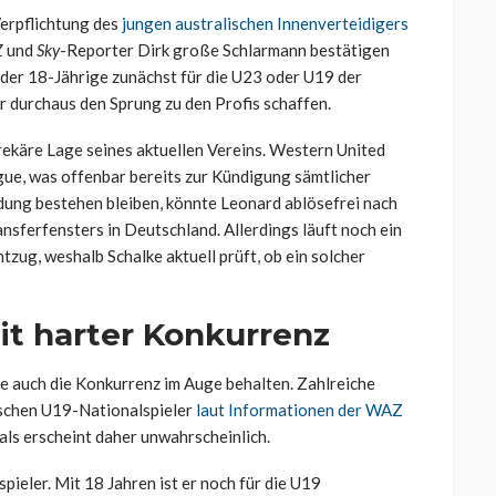
Verpflichtung des
jungen australischen Innenverteidigers
Z
und
Sky
-Reporter Dirk große Schlarmann bestätigen
der 18-Jährige zunächst für die U23 oder U19 der
r durchaus den Sprung zu den Profis schaffen.
rekäre Lage seines aktuellen Vereins. Western United
gue, was offenbar bereits zur Kündigung sämtlicher
idung bestehen bleiben, könnte Leonard ablösefrei nach
nsferfensters in Deutschland. Allerdings läuft noch ein
ug, weshalb Schalke aktuell prüft, ob ein solcher
it harter Konkurrenz
e auch die Konkurrenz im Auge behalten. Zahlreiche
ischen U19-Nationalspieler
laut Informationen der WAZ
als erscheint daher unwahrscheinlich.
ieler. Mit 18 Jahren ist er noch für die U19