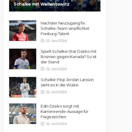
Schalke mit Wallentowitz
Nächster Neuzugang fix:
Schalke-Team verpflichtet
Freiburg-Talent
12. Juni 2026
Spielt Schalke-Star Dzeko mit
Bosnien gegen Kanada? So ist
der Stand
12. Juni 2026
Schalke-Flop Jordan Larsson
zieht es in die Wüste
12. Juni 2026
Edin Dzeko sorgt mit
Karriereende-Aussage für
Fragezeichen
12. Juni 2026