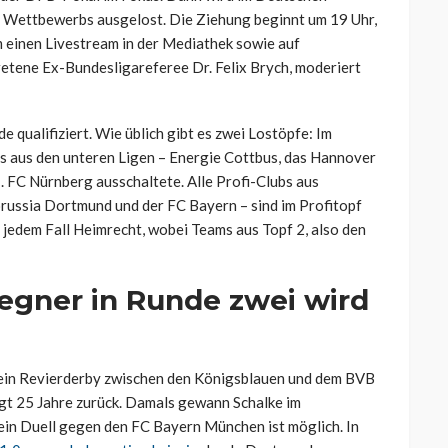
 Wettbewerbs ausgelost. Die Ziehung beginnt um 19 Uhr,
m einen Livestream in der Mediathek sowie auf
tretene Ex-Bundesligareferee Dr. Felix Brych, moderiert
 qualifiziert. Wie üblich gibt es zwei Lostöpfe: Im
s aus den unteren Ligen – Energie Cottbus, das Hannover
 1. FC Nürnberg ausschaltete. Alle Profi-Clubs aus
orussia Dortmund und der FC Bayern – sind im Profitopf
 jedem Fall Heimrecht, wobei Teams aus Topf 2, also den
egner in Runde zwei wird
t ein Revierderby zwischen den Königsblauen und dem BVB
egt 25 Jahre zurück. Damals gewann Schalke im
ein Duell gegen den FC Bayern München ist möglich. In