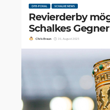
DFB-POKAL
SCHALKE NEWS
Revierderby mög
Schalkes Gegner
Chris Braun
31. August 2025