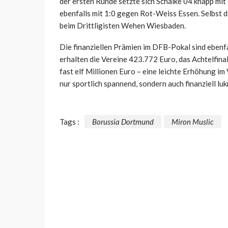
der ersten Runde setzte sich Schalke 04 knapp mit
ebenfalls mit 1:0 gegen Rot-Weiss Essen. Selbst 
beim Drittligisten Wehen Wiesbaden.
Die finanziellen Prämien im DFB-Pokal sind ebenfa
erhalten die Vereine 423.772 Euro, das Achtelfina
fast elf Millionen Euro – eine leichte Erhöhung im
nur sportlich spannend, sondern auch finanziell lu
Tags :
Borussia Dortmund
Miron Muslic