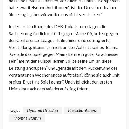
dasselbe Level zu kommen, vor allem zu Hause“. Königsblau
habe „zweifelsohne Ambitionen“, ist der Dresdner Trainer
überzeugt, „aber wir wollen uns nicht verstecken.“
In der ersten Runde des DFB-Pokals unterlagen die
Sachsen unglücklich mit 0:1 gegen Mainz 05, boten gegen
den Conference-League-Teilnehmer eine couragierte
Vorstellung. Stamm erinnert an den Auftritt seines Teams.
„Gerade das Spiel gegen Mainz kann ein guter Gradmesser
sein“, meint der Fußballlehrer. Sollte seine Elf „an diese
Leistung anknüpfen“ und „gerade mit dem Rückenwind des
vergangenen Wochenendes auftreten“, könne sie auch „mit
breiter Brust ins Spiel gehen“. Und vielleicht den ersten
Heimsieg nach dem Wiederaufstieg feiern.
Tags :
Dynamo Dresden
Pressekonferenz
Thomas Stamm