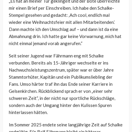
„Es hat an meiner Tür geklingelt und der Bote überreichte
mir einen Brief per Einschreiben. Ich habe den Schalke-
Stempel gesehen und gedacht: ‚Ach cool, endlich mal
wieder eine Weihnachtsfeier mit allen Mitarbeitenden.‘
Dann machte ich den Umschlag auf – und dann ist da eine
Abmahnung drin. Ich hatte gar keine Vorwarnung, mich hat
nicht einmal jemand vorab angerufen.“
Seit seiner Jugend war Fährmann eng mit Schalke
verbunden. Bereits als 15-Jähriger wechselte er ins
Nachwuchsleistungszentrum, später war er über Jahre
Stammtorhüter, Kapitän und ein Publikumsliebling der
Fans. Umso härter traf ihn das Ende seiner Karriere in
Gelsenkirchen. Rückblickend sprach er von „einer sehr
schweren Zeit“, in der nicht nur sportliche Rückschläge,
sondern auch der Umgang hinter den Kulissen Spuren
hinterlassen hätten.
Im Sommer 2025 endete seine langjährige Zeit auf Schalke
endgültig. Für Ralf Fährmann bleibt ein bitterer