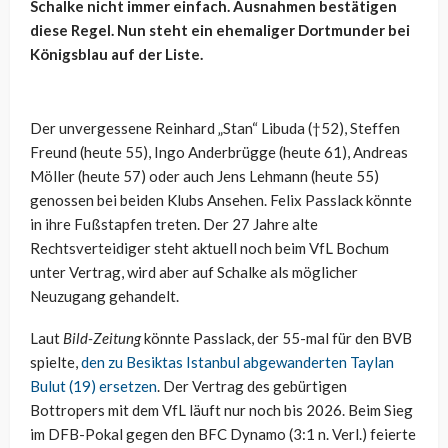
Schalke nicht immer einfach. Ausnahmen bestätigen
diese Regel. Nun steht ein ehemaliger Dortmunder bei
Königsblau auf der Liste.
Der unvergessene Reinhard „Stan“ Libuda (†52), Steffen
Freund (heute 55), Ingo Anderbrügge (heute 61), Andreas
Möller (heute 57) oder auch Jens Lehmann (heute 55)
genossen bei beiden Klubs Ansehen. Felix Passlack könnte
in ihre Fußstapfen treten. Der 27 Jahre alte
Rechtsverteidiger steht aktuell noch beim VfL Bochum
unter Vertrag, wird aber auf Schalke als möglicher
Neuzugang gehandelt.
Laut
Bild-Zeitung
könnte Passlack, der 55-mal für den BVB
spielte,
den zu Besiktas Istanbul abgewanderten Taylan
Bulut (19) ersetzen
. Der Vertrag des gebürtigen
Bottropers mit dem VfL läuft nur noch bis 2026. Beim Sieg
im DFB-Pokal gegen den BFC Dynamo (3:1 n. Verl.) feierte