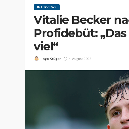
INTERVIEWS
Vitalie Becker n
Profidebüt: „Das
viel“
Ingo Krüger
4. August 2025