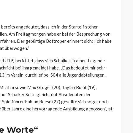
 bereits angedeutet, dass ich in der Startelf stehen
dien. Am Freitagmorgen habe er bei der Besprechung vor
rfahren. Der gebürtige Bottroper erinnert sich: „Ich habe
hat überwogen.“
nd U19) berichtet, dass sich Schalkes Trainer-Legende
chricht bei ihm gemeldet habe. „Das bedeutet mir sehr
13 im Verein, durchlief bei S04 alle Jugendabteilungen.
 Mit ihm sowie Max Grüger (20), Taylan Bulut (19),
auf Schalker Seite gleich fünf Absolventen der
Spielführer Fabian Reese (27) gesellte sich sogar noch
ke über Jahre eine hervorragende Ausbildung genossen“, ist
ne Worte“