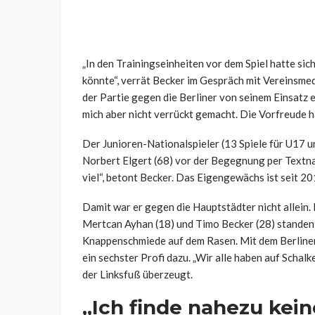
„In den Trainingseinheiten vor dem Spiel hatte sich
könnte“, verrät Becker im Gespräch mit Vereinsme
der Partie gegen die Berliner von seinem Einsatz e
mich aber nicht verrückt gemacht. Die Vorfreude 
Der Junioren-Nationalspieler (13 Spiele für U17 u
Norbert Elgert (68) vor der Begegnung per Textna
viel“, betont Becker. Das Eigengewächs ist seit 20
Damit war er gegen die Hauptstädter nicht allein.
Mertcan Ayhan (18) und Timo Becker (28) standen 
Knappenschmiede auf dem Rasen. Mit dem Berliner 
ein sechster Profi dazu. „Wir alle haben auf Schal
der Linksfuß überzeugt.
„Ich finde nahezu kei