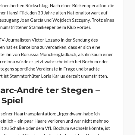
inen herben Rückschlag. Nach einer Rückenoperation, die
er Hansi Flick den 33 Jahre alten Nationaltorwart auf
 Neuzugang Joan García und Wojciech Szczęsny. Trotz eines
 unumstrittener Stammkeeper beim Klub vorbei.
n TV-Journalisten Víctor Lozano in der Sendung des
gen hat es Barcelona zu verdanken, dass er sich eine
lte ihn von Borussia Mönchengladbach, als ihn kaum einer
arcelona würde er jetzt wahrscheinlich bei Bochum oder
 Stegens sportliche Verdienste in Frage und brachte
ort ist Stammtorhüter Loris Karius derzeit unumstritten.
Marc-André ter Stegen –
 Spiel
u seiner Haartransplantation: „Irgendwann habe ich
einlich – ein paar Haare verloren und war nicht mehr so
eit zu Schalke oder dem VfL Bochum wechseln könnte, ist