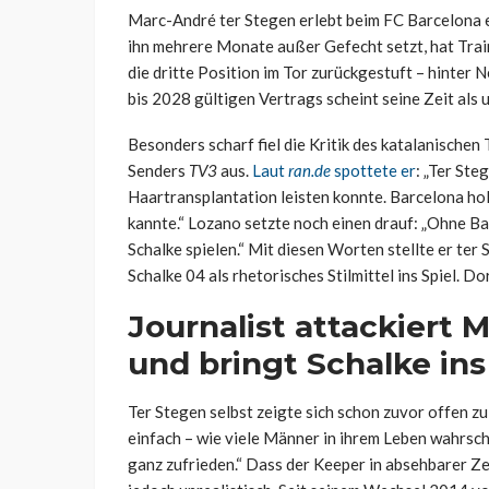
Marc-André ter Stegen erlebt beim FC Barcelona e
ihn mehrere Monate außer Gefecht setzt, hat Train
die dritte Position im Tor zurückgestuft – hinter
bis 2028 gültigen Vertrags scheint seine Zeit als
Besonders scharf fiel die Kritik des katalanische
Senders
TV3
aus.
Laut
ran.de
spottete er
: „Ter Ste
Haartransplantation leisten konnte. Barcelona ho
kannte.“ Lozano setzte noch einen drauf: „Ohne B
Schalke spielen.“ Mit diesen Worten stellte er ter
Schalke 04 als rhetorisches Stilmittel ins Spiel. D
Journalist attackiert 
und bringt Schalke ins
Ter Stegen selbst zeigte sich schon zuvor offen z
einfach – wie viele Männer in ihrem Leben wahrsch
ganz zufrieden.“ Dass der Keeper in absehbarer Z