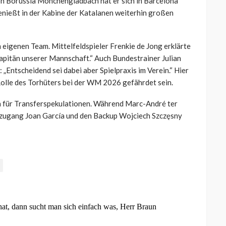
on Borussia Mönchengladbach hat er sich in Barcelona
enießt in der Kabine der Katalanen weiterhin großen
 eigenen Team. Mittelfeldspieler Frenkie de Jong erklärte
 Kapitän unserer Mannschaft.“ Auch Bundestrainer Julian
 „Entscheidend sei dabei aber Spielpraxis im Verein.“ Hier
Rolle des Torhüters bei der WM 2026 gefährdet sein.
ch für Transferspekulationen. Während Marc-André ter
euzugang Joan García und den Backup Wojciech Szczęsny