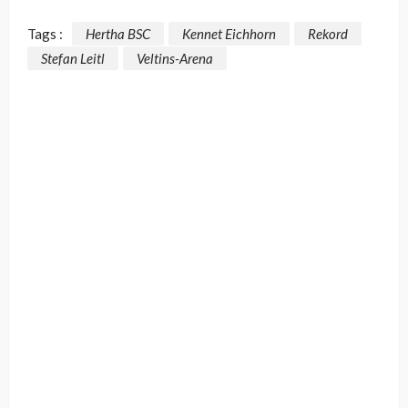
Tags :
Hertha BSC
Kennet Eichhorn
Rekord
Stefan Leitl
Veltins-Arena