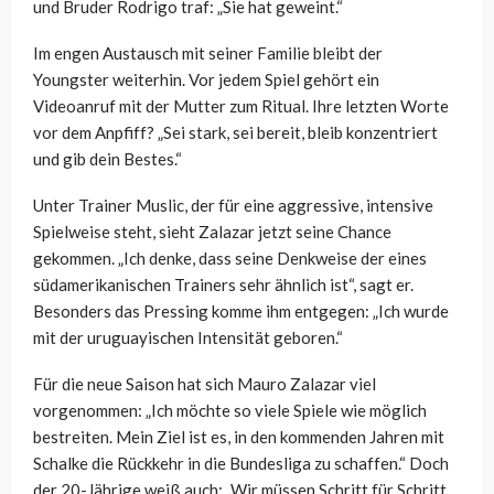
und Bruder Rodrigo traf: „Sie hat geweint.“
Im engen Austausch mit seiner Familie bleibt der
Youngster weiterhin. Vor jedem Spiel gehört ein
Videoanruf mit der Mutter zum Ritual. Ihre letzten Worte
vor dem Anpfiff? „Sei stark, sei bereit, bleib konzentriert
und gib dein Bestes.“
Unter Trainer Muslic, der für eine aggressive, intensive
Spielweise steht, sieht Zalazar jetzt seine Chance
gekommen. „Ich denke, dass seine Denkweise der eines
südamerikanischen Trainers sehr ähnlich ist“, sagt er.
Besonders das Pressing komme ihm entgegen: „Ich wurde
mit der uruguayischen Intensität geboren.“
Für die neue Saison hat sich Mauro Zalazar viel
vorgenommen: „Ich möchte so viele Spiele wie möglich
bestreiten. Mein Ziel ist es, in den kommenden Jahren mit
Schalke die Rückkehr in die Bundesliga zu schaffen.“ Doch
der 20-Jährige weiß auch: „Wir müssen Schritt für Schritt