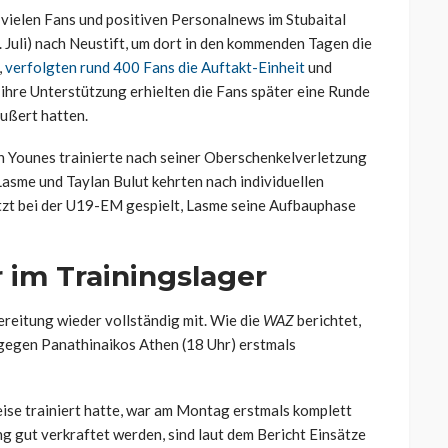
 vielen Fans und positiven Personalnews im Stubaital
Juli) nach Neustift, um dort in den kommenden Tagen die
,
verfolgten rund 400 Fans die Auftakt-Einheit
und
 ihre Unterstützung erhielten die Fans später eine Runde
äußert hatten.
n Younes trainierte nach seiner Oberschenkelverletzung
asme und Taylan Bulut kehrten nach individuellen
etzt bei der U19-EM gespielt, Lasme seine Aufbauphase
 im Trainingslager
ereitung wieder vollständig mit. Wie die
WAZ
berichtet,
gegen Panathinaikos Athen (18 Uhr) erstmals
weise trainiert hatte, war am Montag erstmals komplett
ng gut verkraftet werden, sind laut dem Bericht Einsätze