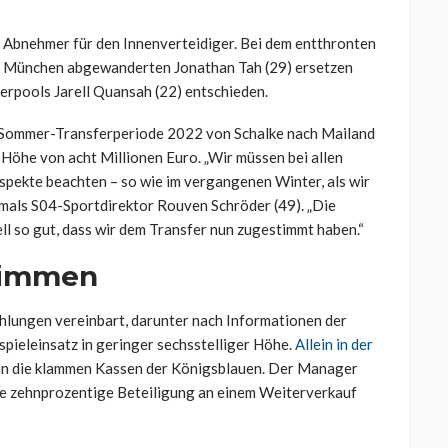
r Abnehmer für den Innenverteidiger. Bei dem entthronten
 München abgewanderten Jonathan Tah (29) ersetzen
verpools Jarell Quansah (22) entschieden.
r Sommer-Transferperiode 2022 von Schalke nach Mailand
n Höhe von acht Millionen Euro. „Wir müssen bei allen
spekte beachten – so wie im vergangenen Winter, als wir
amals S04-Sportdirektor Rouven Schröder (49). „Die
l so gut, dass wir dem Transfer nun zugestimmt haben.“
timmen
ahlungen vereinbart, darunter nach Informationen der
htspieleinsatz in geringer sechsstelliger Höhe.
Allein in der
in die klammen Kassen der Königsblauen. Der Manager
ine zehnprozentige Beteiligung an einem Weiterverkauf