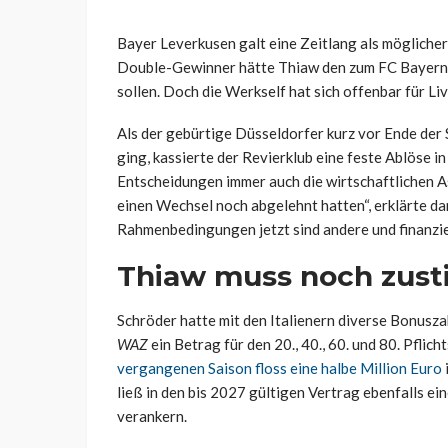
Bayer Leverkusen galt eine Zeitlang als mögliche
Double-Gewinner hätte Thiaw den zum FC Bayern
sollen. Doch die Werkself hat sich offenbar für Li
Als der gebürtige Düsseldorfer kurz vor Ende de
ging, kassierte der Revierklub eine feste Ablöse i
Entscheidungen immer auch die wirtschaftlichen A
einen Wechsel noch abgelehnt hatten“, erklärte d
Rahmenbedingungen jetzt sind andere und finanziel
Thiaw muss noch zus
Schröder hatte mit den Italienern diverse Bonusz
WAZ
ein Betrag für den 20., 40., 60. und 80. Pflic
vergangenen Saison floss eine halbe Million Euro
ließ in den bis 2027 gültigen Vertrag ebenfalls e
verankern.