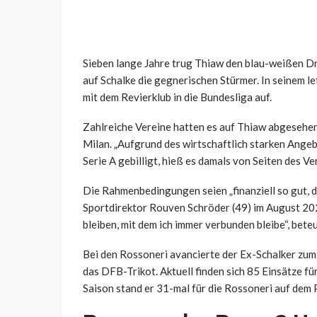
Sieben lange Jahre trug Thiaw den blau-weißen Dr
auf Schalke die gegnerischen Stürmer. In seinem 
mit dem Revierklub in die Bundesliga auf.
Zahlreiche Vereine hatten es auf Thiaw abgesehen
Milan. „Aufgrund des wirtschaftlich starken Ange
Serie A gebilligt, hieß es damals von Seiten des Ve
Die Rahmenbedingungen seien „finanziell so gut, d
Sportdirektor Rouven Schröder (49) im August 2022
bleiben, mit dem ich immer verbunden bleibe“, bete
Bei den Rossoneri avancierte der Ex-Schalker zum 
das DFB-Trikot. Aktuell finden sich 85 Einsätze fü
Saison stand er 31-mal für die Rossoneri auf dem P