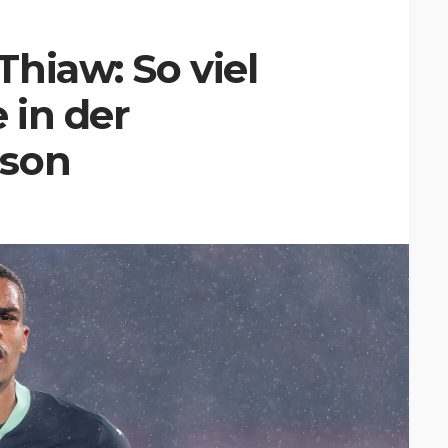
hiaw: So viel
 in der
ison