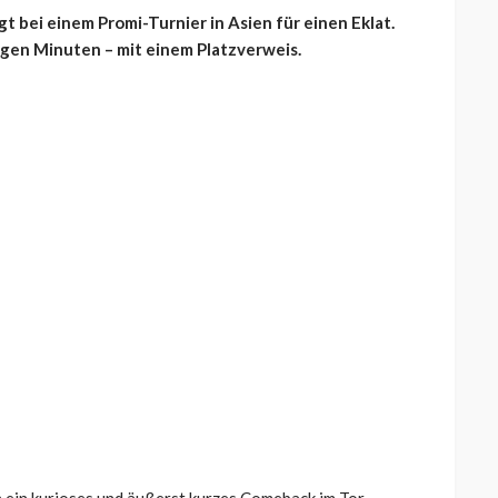
 bei einem Promi-Turnier in Asien für einen Eklat.
gen Minuten – mit einem Platzverweis.
n ein kurioses und äußerst kurzes Comeback im Tor