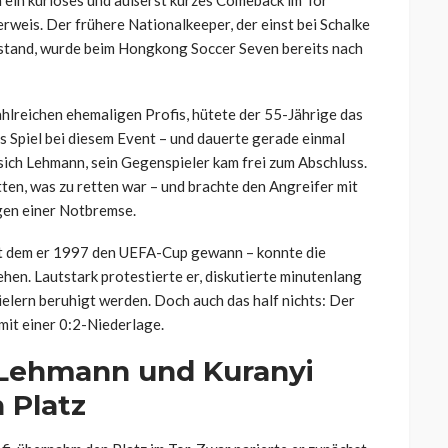
rweis. Der frühere Nationalkeeper, der einst bei Schalke
stand, wurde beim Hongkong Soccer Seven bereits nach
hlreichen ehemaligen Profis, hütete der 55-Jährige das
es Spiel bei diesem Event – und dauerte gerade einmal
sich Lehmann, sein Gegenspieler kam frei zum Abschluss.
tten, was zu retten war – und brachte den Angreifer mit
egen einer Notbremse.
mit dem er 1997 den UEFA-Cup gewann – konnte die
hen. Lautstark protestierte er, diskutierte minutenlang
elern beruhigt werden. Doch auch das half nichts: Der
mit einer 0:2-Niederlage.
Lehmann und Kuranyi
 Platz