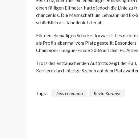
Felix Luz, ebenfalls ein ehemaliger Bundesliga-Pro
einen fälligen Elfmeter, hatte jedoch die Linie zu
chancenlos. Die Mannschaft um Lehmann und Ex-Sc
schließlich als Tabellenletzter ab.
Für den ehemaligen Schalke-Torwart ist es nicht d
als Profi siebenmal vom Platz gestellt. Besonders 
Champions-League-Finale 2006 mit dem FC Arsena
Trotz des enttäuschenden Auftritts zeigt der Fall
Karriere durch hitzige Szenen auf dem Platz weite
Tags :
Jens Lehmann
Kevin Kuranyi