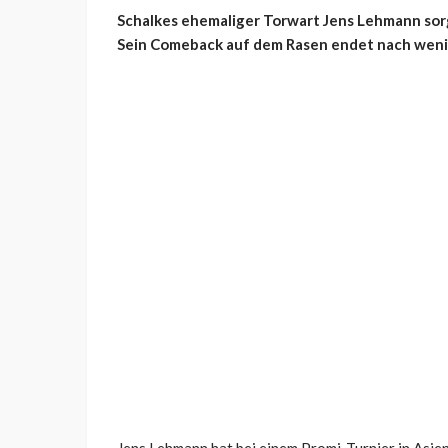
Schalkes ehemaliger Torwart Jens Lehmann sorgt
Sein Comeback auf dem Rasen endet nach weni
Jens Lehmann hat bei einem Promi-Turnier in Asie