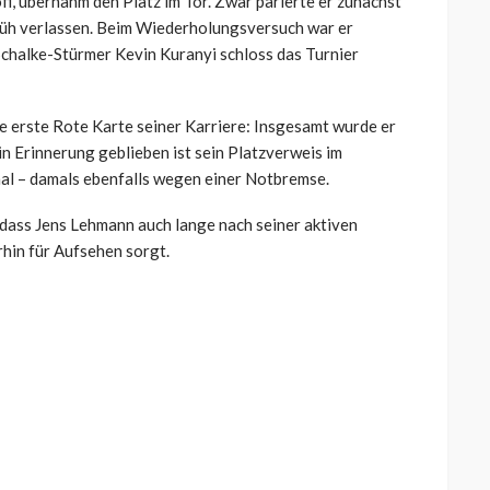
fi, übernahm den Platz im Tor. Zwar parierte er zunächst
 früh verlassen. Beim Wiederholungsversuch war er
halke-Stürmer Kevin Kuranyi schloss das Turnier
ie erste Rote Karte seiner Karriere: Insgesamt wurde er
in Erinnerung geblieben ist sein Platzverweis im
l – damals ebenfalls wegen einer Notbremse.
, dass Jens Lehmann auch lange nach seiner aktiven
rhin für Aufsehen sorgt.