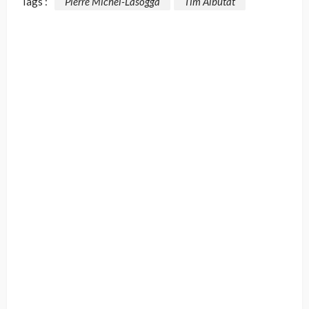
Tags :
Pierre Michel-Lasogga
Tim Albutat