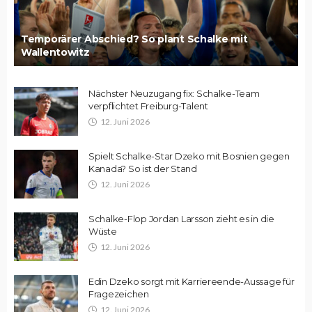
Temporärer Abschied? So plant Schalke mit
Wallentowitz
Nächster Neuzugang fix: Schalke-Team
verpflichtet Freiburg-Talent
12. Juni 2026
Spielt Schalke-Star Dzeko mit Bosnien gegen
Kanada? So ist der Stand
12. Juni 2026
Schalke-Flop Jordan Larsson zieht es in die
Wüste
12. Juni 2026
Edin Dzeko sorgt mit Karriereende-Aussage für
Fragezeichen
12. Juni 2026