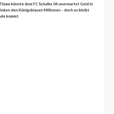
 Thiaw könnte dem FC Schalke 04 unerwartet Geld in
winken den Königsblauen Millionen – doch es bleibt
ande kommt.