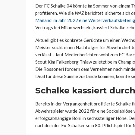
Der FC Schalke 04 könnte im Sommer von einem Tr
profitieren. Wie die
WAZ
berichtet, sicherte sich 
Mailand im Jahr 2022 eine Weiterverkaufsbeteili
Vertrags bei Milan wechseln, kassiert Schalke ze
Aktuell gibt es konkrete Gerüchte um einen Wech
Meister sucht einen Nachfolger für Abwehrchef Jo
verlässt – laut Medienberichten wohl zum FC Bar
Scout Kim Falkenberg
Thiaw
zuletzt beim Champio
Die
Rossoneri
fordern dem Vernehmen nach mindest
Deal für diese Summe zustande kommen, könnte sich
Schalke kassiert durc
Bereits in der Vergangenheit profitierte Schalke f
Abwehrspieler wurde 2022 für eine Sockelablöse vo
erfolgsabhängige Boni in sechsstelliger Höhe. Der
nachdem
der Ex-Schalker
sein 80. Pflichtspiel für 