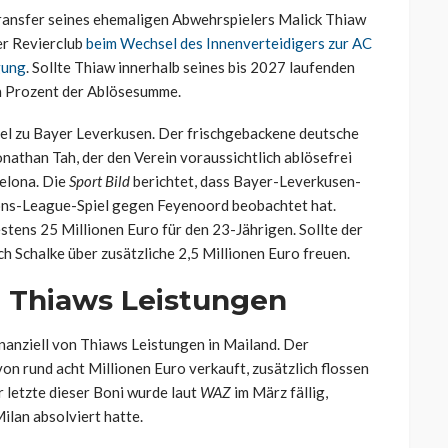
ansfer seines ehemaligen Abwehrspielers Malick Thiaw
der Revierclub
beim Wechsel des Innenverteidigers zur AC
gung
. Sollte
Thiaw
innerhalb seines bis 2027 laufenden
hn Prozent der Ablösesumme.
sel zu Bayer Leverkusen. Der
frischgebackene
deutsche
nathan Tah, der den Verein voraussichtlich ablösefrei
celona.
Die
Sport Bild
berichtet, dass Bayer-Leverkusen-
ns-League-Spiel gegen Feyenoord beobachtet hat.
ens 25 Millionen Euro für den 23-Jährigen. Sollte der
 Schalke über zusätzliche 2,5 Millionen Euro freuen.
h
Thiaws
Leistungen
inanziell von
Thiaws
Leistungen in Mailand. Der
n rund acht Millionen Euro verkauft, zusätzlich flossen
 letzte dieser Boni wurde laut
WAZ
im März fällig,
Milan absolviert hatte.