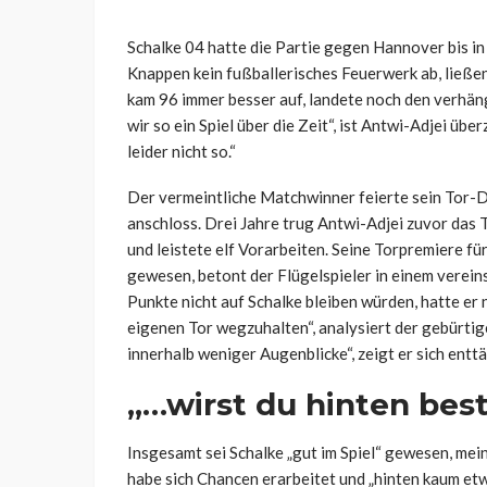
Schalke 04 hatte die Partie gegen Hannover bis in 
Knappen kein fußballerisches Feuerwerk ab, ließe
kam 96 immer besser auf, landete noch den verhän
wir so ein Spiel über die Zeit“, ist Antwi-Adjei ü
leider nicht so.“
Der vermeintliche Matchwinner feierte sein Tor-D
anschloss. Drei Jahre trug Antwi-Adjei zuvor das T
und leistete elf Vorarbeiten. Seine Torpremiere f
gewesen, betont der Flügelspieler in einem verein
Punkte nicht auf Schalke bleiben würden, hatte er
eigenen Tor wegzuhalten“, analysiert der gebürtig
innerhalb weniger Augenblicke“, zeigt er sich entt
„…wirst du hinten best
Insgesamt sei Schalke „gut im Spiel“ gewesen, mei
habe sich Chancen erarbeitet und „hinten kaum etwa