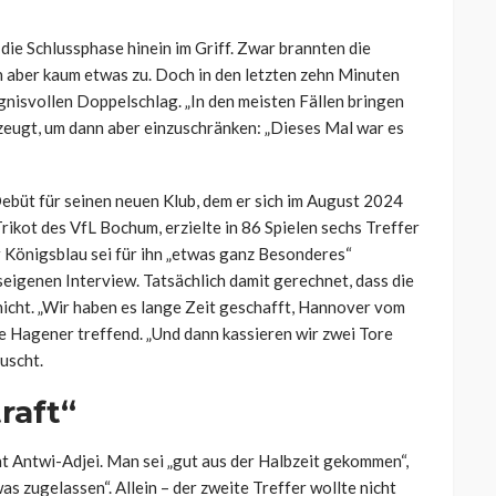
die Schlussphase hinein im Griff. Zwar brannten die
n aber kaum etwas zu. Doch in den letzten zehn Minuten
gnisvollen Doppelschlag. „In den meisten Fällen bringen
berzeugt, um dann aber einzuschränken: „Dieses Mal war es
ebüt für seinen neuen Klub, dem er sich im August 2024
rikot des VfL Bochum, erzielte in 86 Spielen sechs Treffer
ür Königsblau sei für ihn „etwas ganz Besonderes“
seigenen Interview. Tatsächlich damit gerechnet, dass die
 nicht. „Wir haben es lange Zeit geschafft, Hannover vom
e Hagener treffend. „Und dann kassieren wir zwei Tore
äuscht.
raft“
nt Antwi-Adjei. Man sei „gut aus der Halbzeit gekommen“,
s zugelassen“. Allein – der zweite Treffer wollte nicht