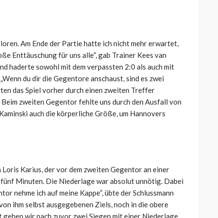
loren. Am Ende der Partie hatte ich nicht mehr erwartet,
roße Enttäuschung für uns alle“, gab Trainer Kees van
d haderte sowohl mit dem verpassten 2:0 als auch mit
„Wenn du dir die Gegentore anschaust, sind es zwei
ten das Spiel vorher durch einen zweiten Treffer
 Beim zweiten Gegentor fehlte uns durch den Ausfall von
Kaminski auch die körperliche Größe, um Hannovers
Loris Karius, der vor dem zweiten Gegentor an einer
 fünf Minuten. Die Niederlage war absolut unnötig. Dabei
ntor nehme ich auf meine Kappe“, übte der Schlussmann
s von ihm selbst ausgegebenen Ziels, noch in die obere
zt gehen wir nach zuvor zwei Siegen mit einer Niederlage