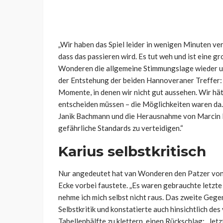
„Wir haben das Spiel leider in wenigen Minuten ver
dass das passieren wird. Es tut weh und ist eine g
Wonderen die allgemeine Stimmungslage wieder un
der Entstehung der beiden Hannoveraner Treffer: 
Momente, in denen wir nicht gut aussehen. Wir hät
entscheiden müssen – die Möglichkeiten waren da.
Janik Bachmann und die Herausnahme von Marcin 
gefährliche Standards zu verteidigen.“
Karius selbstkritisch
Nur angedeutet hat van Wonderen den Patzer von 
Ecke vorbei faustete. „Es waren gebrauchte letzte
nehme ich mich selbst nicht raus. Das zweite Gege
Selbstkritik und konstatierte auch hinsichtlich de
Tabellenhälfte zu klettern, einen Rückschlag: „Jet