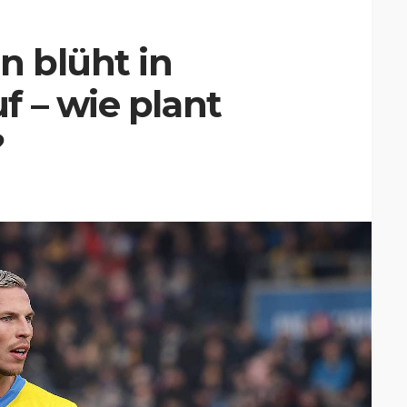
 blüht in
 – wie plant
?