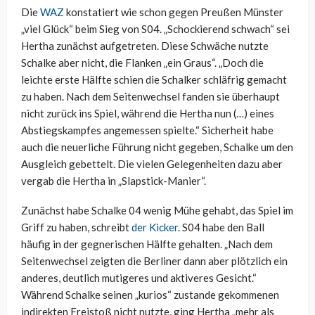
Die
WAZ
konstatiert wie schon gegen Preußen Münster
„viel Glück“ beim Sieg von S04. „Schockierend schwach“ sei
Hertha zunächst aufgetreten. Diese Schwäche nutzte
Schalke aber nicht, die Flanken „ein Graus“. „Doch die
leichte erste Hälfte schien die Schalker schläfrig gemacht
zu haben. Nach dem Seitenwechsel fanden sie überhaupt
nicht zurück ins Spiel, während die Hertha nun (…) eines
Abstiegskampfes angemessen spielte.“ Sicherheit habe
auch die neuerliche Führung nicht gegeben, Schalke um den
Ausgleich gebettelt. Die vielen Gelegenheiten dazu aber
vergab die Hertha in „Slapstick-Manier“.
Zunächst habe Schalke 04 wenig Mühe gehabt, das Spiel im
Griff zu haben, schreibt
der Kicker
. S04 habe den Ball
häufig in der gegnerischen Hälfte gehalten. „Nach dem
Seitenwechsel zeigten die Berliner dann aber plötzlich ein
anderes, deutlich mutigeres und aktiveres Gesicht.“
Während Schalke seinen „kurios“ zustande gekommenen
indirekten Freistoß nicht nutzte, ging Hertha „mehr als