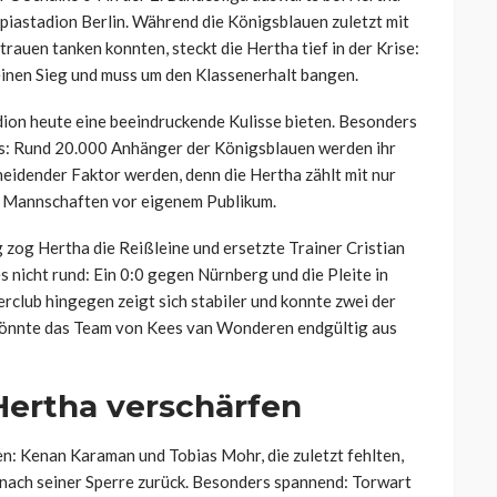
iastadion Berlin. Während die Königsblauen zuletzt mit
uen tanken konnten, steckt die Hertha tief in der Krise:
einen Sieg und muss um den Klassenerhalt bangen.
ion heute eine beeindruckende Kulisse bieten. Besonders
ns: Rund 20.000 Anhänger der Königsblauen werden ihr
heidender Faktor werden, denn die Hertha zählt mit nur
n Mannschaften vor eigenem Publikum.
zog Hertha die Reißleine und ersetzte Trainer Cristian
es nicht rund: Ein 0:0 gegen Nürnberg und die Pleite in
rclub hingegen zeigt sich stabiler und konnte zwei der
g könnte das Team von Kees van Wonderen endgültig aus
 Hertha verschärfen
en: Kenan Karaman und Tobias Mohr, die zuletzt fehlten,
 nach seiner Sperre zurück. Besonders spannend: Torwart