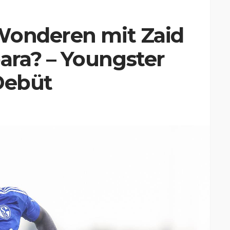
Wonderen mit Zaid
ra? – Youngster
Debüt