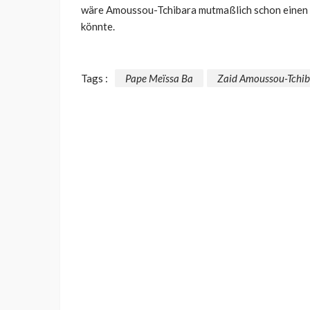
wäre Amoussou-Tchibara mutmaßlich schon einen S
könnte.
Tags :
Pape Meïssa Ba
Zaid Amoussou-Tchib