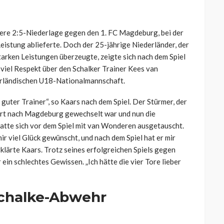
tere 2:5-Niederlage gegen den 1. FC Magdeburg, bei der
eistung ablieferte. Doch der 25-jährige Niederländer, der
arken Leistungen überzeugte, zeigte sich nach dem Spiel
 viel Respekt über den Schalker Trainer Kees van
erländischen U18-Nationalmannschaft.
guter Trainer“, so Kaars nach dem Spiel. Der Stürmer, der
ort nach Magdeburg gewechselt war und nun die
 hatte sich vor dem Spiel mit van Wonderen ausgetauscht.
ir viel Glück gewünscht, und nach dem Spiel hat er mir
erklärte Kaars. Trotz seines erfolgreichen Spiels gegen
in schlechtes Gewissen. „Ich hätte die vier Tore lieber
 Schalke-Abwehr