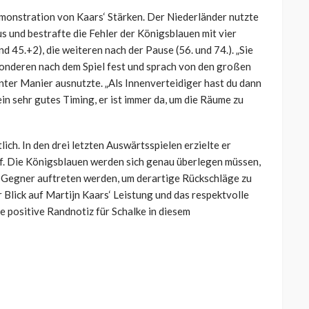
emonstration von Kaars‘ Stärken. Der Niederländer nutzte
s und bestrafte die Fehler der Königsblauen mit vier
nd 45.+2), die weiteren nach der Pause (56. und 74.). „Sie
Wonderen nach dem Spiel fest und sprach von den großen
nter Manier ausnutzte. „Als Innenverteidiger hast du dann
ein sehr gutes Timing, er ist immer da, um die Räume zu
ich. In den drei letzten Auswärtsspielen erzielte er
f. Die Königsblauen werden sich genau überlegen müssen,
Gegner auftreten werden, um derartige Rückschläge zu
 Blick auf Martijn Kaars‘ Leistung und das respektvolle
e positive Randnotiz für Schalke in diesem