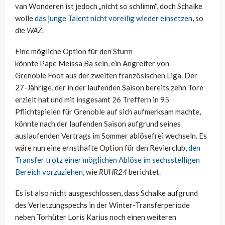
van
Wonderen
ist jedoch „nicht so schlimm“, doch Schalke
wolle
das junge Talent nicht voreilig wieder einsetzen
, so
die
WAZ
.
Eine mögliche Option für den Sturm
könnte
Pape
Meissa
Ba
sein, ein Angreifer von
Grenoble
Foot
aus der zweiten französischen Liga. Der
27-Jährige, der in der laufenden Saison bereits zehn Tore
erzielt hat und mit insgesamt 26 Treffern in 95
Pflichtspielen für Grenoble auf sich aufmerksam machte,
könnte nach der laufenden Saison aufgrund seines
auslaufenden Vertrags im Sommer ablösefrei wechseln. Es
wäre nun eine ernsthafte Option für den Revierclub,
den
Transfer trotz einer möglichen Ablöse im sechsstelligen
Bereich vorzuziehen
, wie
RUHR24
berichtet.
Es ist also nicht ausgeschlossen, dass Schalke aufgrund
des Verletzungspechs in der Winter-Transferperiode
neben Torhüter Loris
Karius
noch einen weiteren