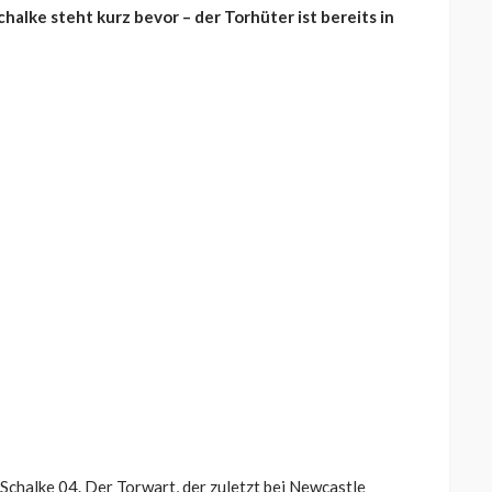
chalke steht kurz bevor – der Torhüter ist bereits in
Schalke 04. Der Torwart, der zuletzt bei Newcastle