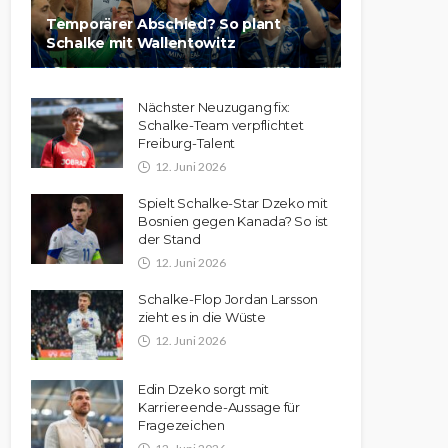
Temporärer Abschied? So plant
Schalke mit Wallentowitz
Nächster Neuzugang fix:
Schalke-Team verpflichtet
Freiburg-Talent
12. Juni 2026
Spielt Schalke-Star Dzeko mit
Bosnien gegen Kanada? So ist
der Stand
12. Juni 2026
Schalke-Flop Jordan Larsson
zieht es in die Wüste
12. Juni 2026
Edin Dzeko sorgt mit
Karriereende-Aussage für
Fragezeichen