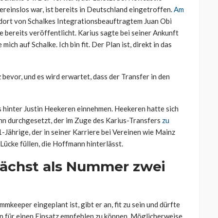
reinslos war, ist bereits in Deutschland eingetroffen.
Am
dort von Schalkes Integrationsbeauftragtem Juan Obi
 bereits veröffentlicht. Karius sagte bei seiner Ankunft
ich auf Schalke. Ich bin fit. Der Plan ist, direkt in das
bevor, und es wird erwartet, dass der Transfer in den
s hinter Justin Heekeren einnehmen. Heekeren hatte sich
n durchgesetzt, der im Zuge des Karius-Transfers
zu
1-Jährige, der in seiner Karriere bei Vereinen wie Mainz
 Lücke füllen, die Hoffmann hinterlässt.
nächst als Nummer zwei
mkeeper eingeplant ist, gibt er an, fit zu sein und dürfte
en für einen Einsatz empfehlen zu können. Möglicherweise