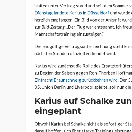
United unter Vertrag stand und seit dem Sommer ve
Dienstag landete Karius in Düsseldorf
und wurde 
herzlich empfangen. Ein Bild von der Ankunft wurde
zur
Bild-Zeitung:
„Der Flug war entspannt. Ich freue m
Mannschaftstraining einzusteigen.“
Die endgültige Vertragsunterzeichnung steht kurz 
nächsten Stunden offiziell verkündet wird.
Karius wird zunächst die Rolle des Ersatztorhüter
zu Beginn der Saison gegen Ron-Thorben Hoffman
Eintracht Braunschweig zurückkehren wird
. Der 3
05, Union Berlin und Liverpool spielte, soll nun die
Karius auf Schalke zu
eingeplant
Obwohl Karius bei Schalke nicht als sofortiger Stam
darauf hoffen, sich über starke Trainingsleistung