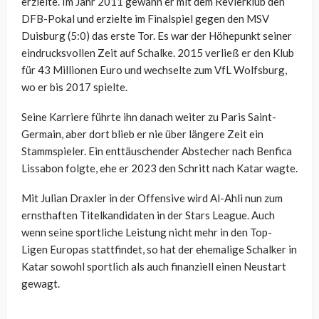
erzielte. Im Jahr 2011 gewann er mit dem Revierklub den
DFB-Pokal und erzielte im Finalspiel gegen den MSV
Duisburg (5:0) das erste Tor. Es war der Höhepunkt seiner
eindrucksvollen Zeit auf Schalke. 2015 verließ er den Klub
für 43 Millionen Euro und wechselte zum VfL Wolfsburg,
wo er bis 2017 spielte.
Seine Karriere führte ihn danach weiter zu Paris Saint-
Germain, aber dort blieb er nie über längere Zeit ein
Stammspieler. Ein enttäuschender Abstecher nach Benfica
Lissabon folgte, ehe er 2023 den Schritt nach Katar wagte.
Mit Julian Draxler in der Offensive wird Al-Ahli nun zum
ernsthaften Titelkandidaten in der Stars League. Auch
wenn seine sportliche Leistung nicht mehr in den Top-
Ligen Europas stattfindet, so hat der ehemalige Schalker in
Katar sowohl sportlich als auch finanziell einen Neustart
gewagt.