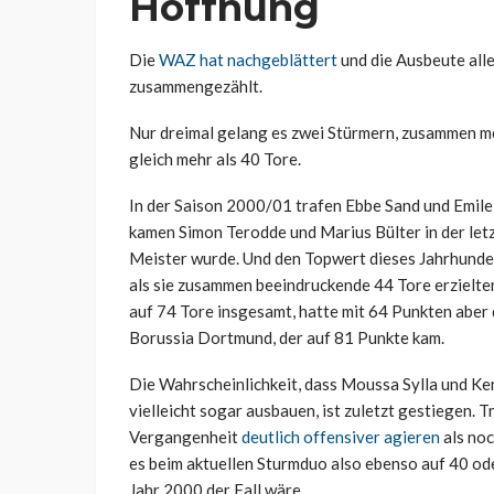
Hoffnung
Die
WAZ hat nachgeblättert
und die Ausbeute all
zusammengezählt.
Nur dreimal gelang es zwei Stürmern, zusammen me
gleich mehr als 40 Tore.
In der Saison 2000/01 trafen Ebbe Sand und Emil
kamen Simon Terodde und Marius Bülter in der letz
Meister wurde. Und den Topwert dieses Jahrhunder
als sie zusammen beeindruckende 44 Tore erzielte
auf 74 Tore insgesamt, hatte mit 64 Punkten abe
Borussia Dortmund, der auf 81 Punkte kam.
Die Wahrscheinlichkeit, dass Moussa Sylla und Ke
vielleicht sogar ausbauen, ist zuletzt gestiegen. 
Vergangenheit
deutlich offensiver agieren
als noc
es beim aktuellen Sturmduo also ebenso auf 40 ode
Jahr 2000 der Fall wäre.