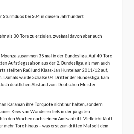
er Sturmduos bei S04 in diesem Jahrhundert
hr als 30 Tore zu erzielen, zweimal davon aber auch
e Mpenza zusammen 35 mal in der Bundesliga. Auf 40 Tore
ten Aufstiegssaison aus der 2. Bundesliga, als man auch
ts stellten Raúl und Klaas-Jan Huntelaar 2011/12 auf,
n. Damals wurde Schalke 04 Dritter der Bundesliga, kam
r doch deutlichen Abstand zum Deutschen Meister
nan Karaman ihre Torquote nicht nur halten, sondern
Trainer Kees van Wonderen ließ in der jüngsten
h in den Wochen nach seinem Amtsantritt. Vielleicht läuft
r mehr Tore hinaus – was erst zum dritten Mal seit dem