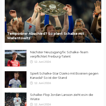
Temporärer Abschied? So plant Schalke mit
Wallentowitz
Nächster Neuzugang fix: Schalke-Team
verpflichtet Freiburg-Talent
12. Juni 2026
Spielt Schalke-Star Dzeko mit Bosnien gegen
Kanada? So ist der Stand
12. Juni 2026
Schalke-Flop Jordan Larsson zieht es in die
Wüste
12. Juni 2026