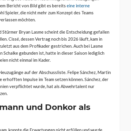
inem Bericht von
Bild
gibt es bereits
eine interne
hl Spieler, die nicht mehr zum Konzept des Teams
 verlassen möchten.
d Stürmer Bryan Lasme scheint die Entscheidung gefallen
llen. Cissé, dessen Vertrag noch bis 2026 läuft, kam in
zuletzt aus dem Profikader gestrichen. Auch bei Lasme
n Schalke gebunden ist, hatte in dieser Saison lediglich
elen nicht einmal im Kader.
euzugänge auf der Abschussliste. Felipe Sánchez, Martin
e erhofften Impulse im Team setzen können. Sánchez, der
nien verpflichtet wurde, hat als Abwehrtalent nur
zen.
fmann und Donkor als
kam, konnte die Erwartungen nicht erfüllen und wurde