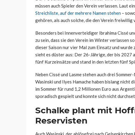
müssen auch Spieler den Verein verlassen. Laut e
Streichliste, auf der mehrere Namen stehen
– sowo
gehören, als auch solche, die den Verein freiwillig
Besonders bei Innenverteidiger Ibrahima Cissé un
zu sein, dass sie den Verein im Winter verlassen so
dieser Saison nur vier Mal zum Einsatz und wurde 
sieht es düster aus: Der 26-Jährige, der bis 2027 a
fünf Kurzeinsätze und stand in den letzten fünf Spi
Neben Cissé und Lasme stehen auch drei Sommer-N
Wasinski und Ilyes Hamache haben bislang nicht di
im Sommer für rund 1,2 Millionen Euro aus Argenti
sporadisch gespielt und konnte sich nicht durchset
Schalke plant mit Hof
Reservisten
Auch Wasinski, der ablösefrei nach Gelsenkirchen 