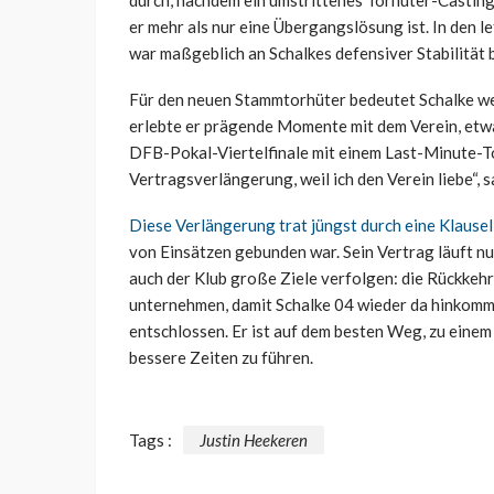
durch, nachdem ein umstrittenes Torhüter-Casting
er mehr als nur eine Übergangslösung ist. In den l
war maßgeblich an Schalkes defensiver Stabilität b
Für den neuen Stammtorhüter bedeutet Schalke weit
erlebte er prägende Momente mit dem Verein, etwa 
DFB-Pokal-Viertelfinale mit einem Last-Minute-Tor
Vertragsverlängerung, weil ich den Verein liebe“, s
Diese Verlängerung trat jüngst durch eine Klausel 
von Einsätzen gebunden war. Sein Vertrag läuft nu
auch der Klub große Ziele verfolgen: die Rückkehr i
unternehmen, damit Schalke 04 wieder da hinkommt, 
entschlossen. Er ist auf dem besten Weg, zu einem
bessere Zeiten zu führen.
Tags :
Justin Heekeren