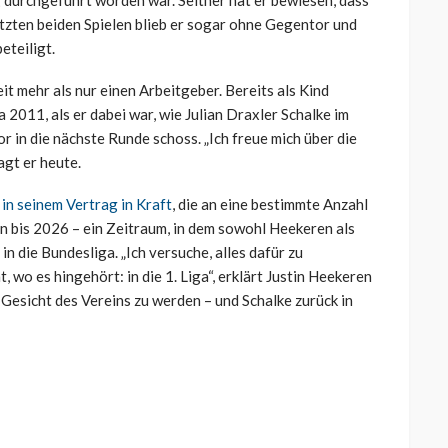
 durchgeführt worden war. Seither hat er bewiesen, dass
etzten beiden Spielen blieb er sogar ohne Gegentor und
eteiligt.
 mehr als nur einen Arbeitgeber. Bereits als Kind
2011, als er dabei war, wie Julian Draxler Schalke im
 in die nächste Runde schoss. „Ich freue mich über die
agt er heute.
in seinem Vertrag in Kraft
, die an eine bestimmte Anzahl
n bis 2026 – ein Zeitraum, in dem sowohl Heekeren als
n die Bundesliga. „Ich versuche, alles dafür zu
wo es hingehört: in die 1. Liga“, erklärt Justin Heekeren
 Gesicht des Vereins zu werden – und Schalke zurück in