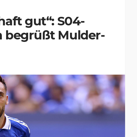
aft gut“: S04-
 begrüßt Mulder-