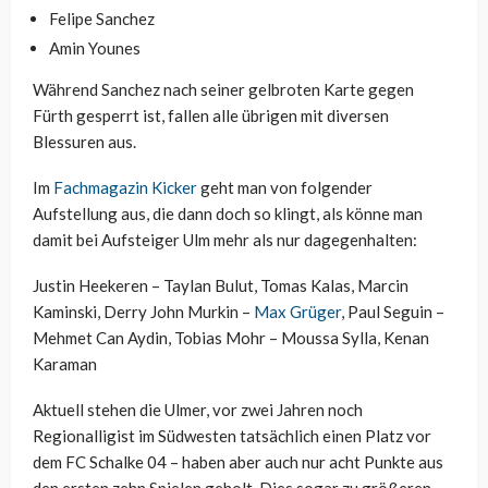
Felipe Sanchez
Amin Younes
Während Sanchez nach seiner gelbroten Karte gegen
Fürth gesperrt ist, fallen alle übrigen mit diversen
Blessuren aus.
Im
Fachmagazin Kicker
geht man von folgender
Aufstellung aus, die dann doch so klingt, als könne man
damit bei Aufsteiger Ulm mehr als nur dagegenhalten:
Justin Heekeren – Taylan Bulut, Tomas Kalas, Marcin
Kaminski, Derry John Murkin –
Max Grüger
, Paul Seguin –
Mehmet Can Aydin, Tobias Mohr – Moussa Sylla, Kenan
Karaman
Aktuell stehen die Ulmer, vor zwei Jahren noch
Regionalligist im Südwesten tatsächlich einen Platz vor
dem FC Schalke 04 – haben aber auch nur acht Punkte aus
den ersten zehn Spielen geholt. Dies sogar zu größeren