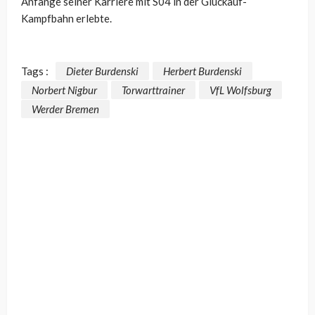
Anfänge seiner Karriere mit S04 in der Glückauf-
Kampfbahn erlebte.
Tags :
Dieter Burdenski
Herbert Burdenski
Norbert Nigbur
Torwarttrainer
VfL Wolfsburg
Werder Bremen