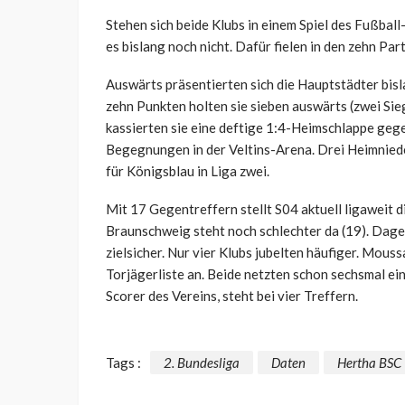
Stehen sich beide Klubs in einem Spiel des Fußbal
es bislang noch nicht. Dafür fielen in den zehn Part
Auswärts präsentierten sich die Hauptstädter bisl
zehn Punkten holten sie sieben auswärts (zwei S
kassierten sie eine deftige 1:4-Heimschlappe gege
Begegnungen in der Veltins-Arena. Drei Heimnied
für Königsblau in Liga zwei.
Mit 17 Gegentreffern stellt S04 aktuell ligaweit 
Braunschweig steht noch schlechter da (19). Dageg
zielsicher. Nur vier Klubs jubelten häufiger. Mouss
Torjägerliste an. Beide netzten schon sechsmal ei
Scorer des Vereins, steht bei vier Treffern.
Tags :
2. Bundesliga
Daten
Hertha BSC