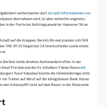
ligakickern weitermachen darf,
ist nach Informationen von
ielpause übernehmen wird, ist aber weiterhin ungewiss.
ber in der Partie bei Aufstiegsanwärter Hannover 96 an
stadt auf die Knappen. Bereits 86-mal standen sich S04
ber. Mit 39:33 Siegen bei 14 Unentschieden sowie einem
rne.
 Berliner beide direkten Aufeinandertreffen. In der
on Smail Prevljak und des Ex-Schalkers Fabian Reese
mit
sburgers Yusuf Kabadayi konnte die Heimniederlage nicht
r ein Trainer auf Abruf auf der königsblauen Bank. Kenan
e den Schlusspfiff nicht auf dem Rasen. In der Rückrunde
rt