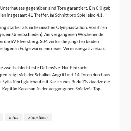
l-Unterhauses gegenüber, sind Tore garantiert. Ein 0:0 gab
ien insgesamt 41 Treffer, im Schnitt pro Spiel also 4,1.
ang stärker als im heimischen Olympiastadion. Von ihren
iege, ein Unentschieden). Am vergangenen Wochenende
n die SV Elversberg. S04 verlor die jüngsten beiden
erlagen in Folge wären ein neuer Vereinsnegativrekord
die zweitschlechteste Defensive. Nur Eintracht
en zeigt sich der Schalker Angriff mit 14 Toren durchaus
a Sylla führt gleichauf mit Karlsruhes Budu Zivzivadze die
n. Kapitän Karaman, in der vergangenen Spielzeit Top-
Infos
Statistiken