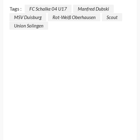
Tags :
FC Schalke 04 U17
Manfred Dubski
MSV Duisburg
Rot-Weiß Oberhausen
Scout
Union Solingen