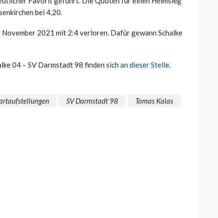
eutlicher Favorit geführt. Die Quoten für einen Heimsieg
lsenkirchen bei 4,20.
m November 2021 mit 2:4 verloren. Dafür gewann Schalke
alke 04 – SV Darmstadt 98 finden sich
an dieser Stelle
.
artaufstellungen
SV Darmstadt 98
Tomas Kalas