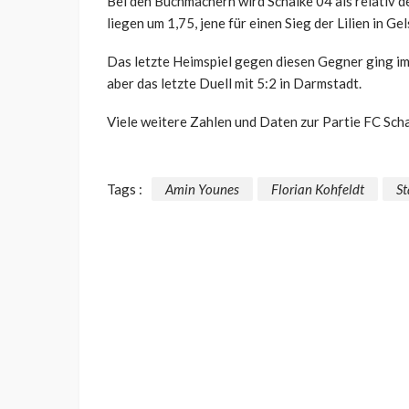
Bei den Buchmachern wird Schalke 04 als relativ d
liegen um 1,75, jene für einen Sieg der Lilien in Ge
Das letzte Heimspiel gegen diesen Gegner ging i
aber das letzte Duell mit 5:2 in Darmstadt.
Viele weitere Zahlen und Daten zur Partie FC Sch
Tags :
Amin Younes
Florian Kohfeldt
St