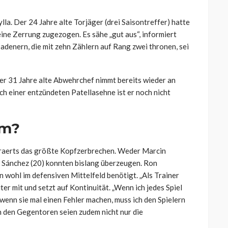
a. Der 24 Jahre alte Torjäger (drei Saisontreffer) hatte
ine Zerrung zugezogen. Es sähe „gut aus“, informiert
Badenern, die mit zehn Zählern auf Rang zwei thronen, sei
Der 31 Jahre alte Abwehrchef nimmt bereits wieder an
h einer entzündeten Patellasehne ist er noch nicht
em?
eraerts das größte Kopfzerbrechen. Weder Marcin
e Sánchez (20) konnten bislang überzeugen. Ron
n wohl im defensiven Mittelfeld benötigt. „Als Trainer
iter mit und setzt auf Kontinuität. „Wenn ich jedes Spiel
 wenn sie mal einen Fehler machen, muss ich den Spielern
n den Gegentoren seien zudem nicht nur die