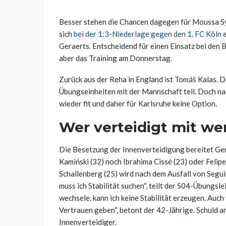
Besser stehen die Chancen dagegen für Moussa Syll
sich
bei der 1:3-Niederlage gegen den 1. FC Köln
e
Geraerts. Entscheidend für einen Einsatz bei den 
aber das Training am Donnerstag.
Zurück aus der Reha in England ist Tomáš Kalas. 
Übungseinheiten mit der Mannschaft teil. Doch nac
wieder fit und daher für Karlsruhe keine Option.
Wer verteidigt mit w
Die Besetzung der Innenverteidigung bereitet G
Kamiński (32) noch Ibrahima Cissé (23) oder Felip
Schallenberg (25) wird nach dem Ausfall von Segui
muss ich Stabilität suchen“, teilt der S04-Übungsle
wechsele, kann ich keine Stabilität erzeugen. Auch
Vertrauen geben“, betont der 42-Jährige. Schuld a
Innenverteidiger.