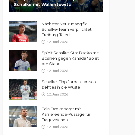
Schalke mit Wallentowitz
Nächster Neuzugang fix:
Schalke-Team verpflichtet
Freiburg-Talent
12. Juni 2026
Spielt Schalke-Star Dzeko mit
Bosnien gegen Kanada? So ist
der Stand
12. Juni 2026
Schalke-Flop Jordan Larsson
zieht es in die Wüste
12. Juni 2026
Edin Dzeko sorgt mit
Karriereende-Aussage für
Fragezeichen
12. Juni 2026